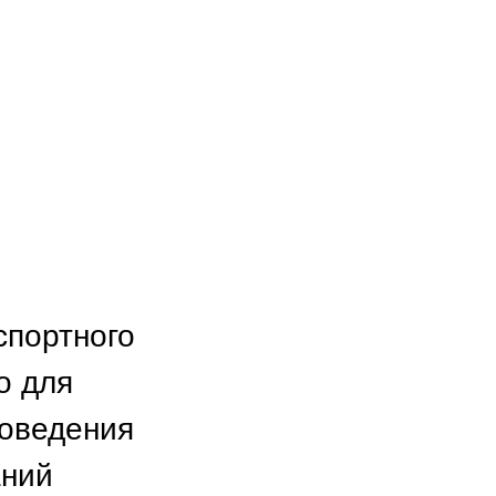
спортного
о для
роведения
аний