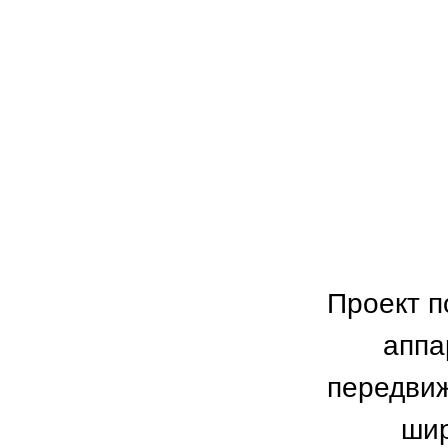
Проект п
аппа
передвиж
шир