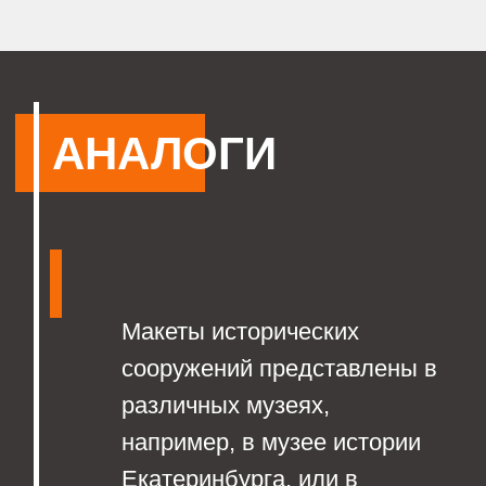
Гранд макет
России фрагмент
экспозиции
Невьянская
наклонная башня,
Свердловская
область.
Чем же наш макет
уникален?
Мы сделали его
действующим, то есть как и
у настоящей Белой башни