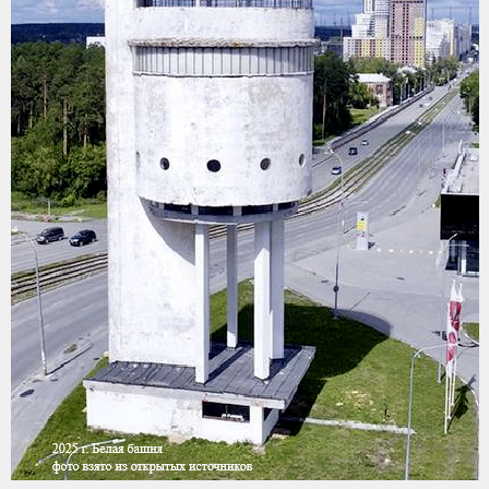
Музей истории
Екатеринбурга,
интерактивный
макет, при указании
на здание на экране
воспроизводится
информация о нем