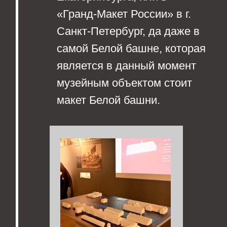
бак когда-то заполнялся
водой, так и у нас с
помощью насоса бак
накачивается водой из
емкости, которая имитирует
озеро Шувакиш. На берегу
озера была расположена
система насосных станций,
одну из которых нам удалось
воссоздать в макете. Затем
вода самотёком подаётся в
фонтан, который так же
является уменьшенной
копией фонтана в жилом
комплексе
«Дворянское гнездо» 1930-
1932 гг. застройки