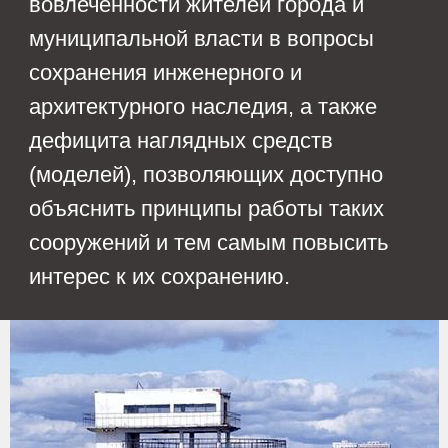
Макеты исторических
сооружений представлены в
различных музеях,
например, в музее истории
Екатеринбурга, или в
«Гранд-Макет России» в г.
Санкт-Петербург, да даже в
самой Белой башне, которая
является в данный момент
музейным объектом стоит
макет Белой башни.