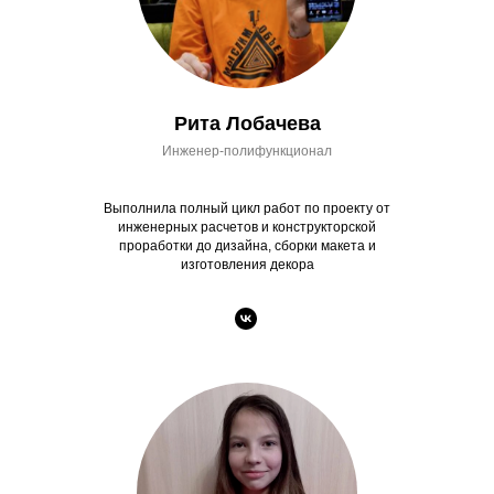
ПРОБЛЕМА
Рита Лобачева
Водонапорная башня,
Инженер-полифункционал
получившая название
"Белая башня" за цвет ее
Выполнила полный цикл работ по проекту от
окраски, представляет собой
инженерных расчетов и конструкторской
уникальный памятник
проработки до дизайна, сборки макета и
изготовления декора
промышленной архитектуры
начала XX века в стиле
конструктивизм, является
символом
Орджоникидзевского района
города Екатеринбурга, и
известна не только в нашем
городе, но и за его
пределами.