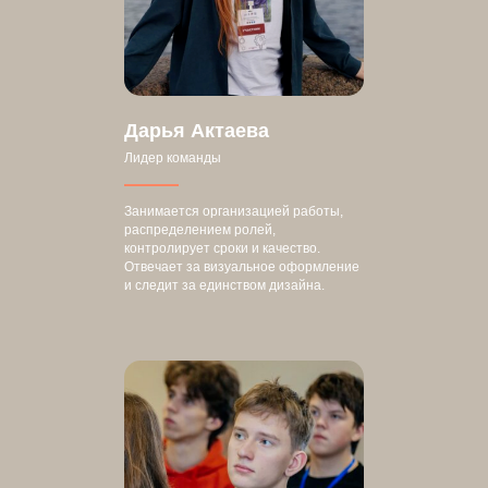
Дарья Актаева
Лидер команды
Занимается организацией работы,
распределением ролей,
контролирует сроки и качество.
Отвечает за визуальное оформление
и следит за единством дизайна.