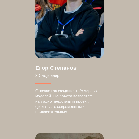
Егор Степанов
3D-моделлер
Отвечает за создание трёхмерных
моделей. Его работа позволяет
наглядно представить проект,
сделать его современным и
привлекательным.