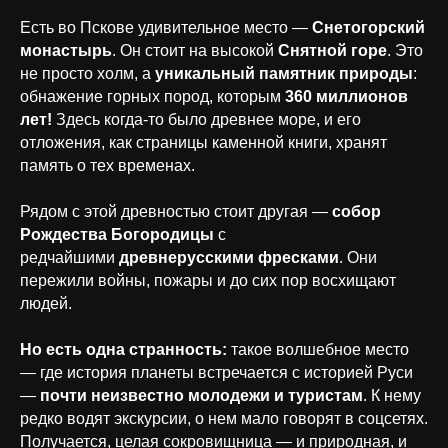
Есть во Пскове удивительное место —
Снетогорский
монастырь
. Он стоит на высокой
Снятной горе
. Это
не просто холм, а
уникальный памятник природы
:
обнажение горных пород, которым
360 миллионов
лет!
Здесь когда-то было древнее море, и его
отложения, как страницы каменной книги, хранят
память о тех временах.
Рядом с этой древностью стоит другая —
собор
Рождества Богородицы
с
редчайшими
древнерусскими фресками
. Они
пережили войны, пожары и до сих пор восхищают
людей.
Но есть одна странность:
такое волшебное место
— где история планеты встречается с историей Руси
—
почти неизвестно молодежи и туристам
. К нему
редко водят экскурсии, о нем мало говорят в соцсетях.
Получается, целая сокровищница — и природная, и