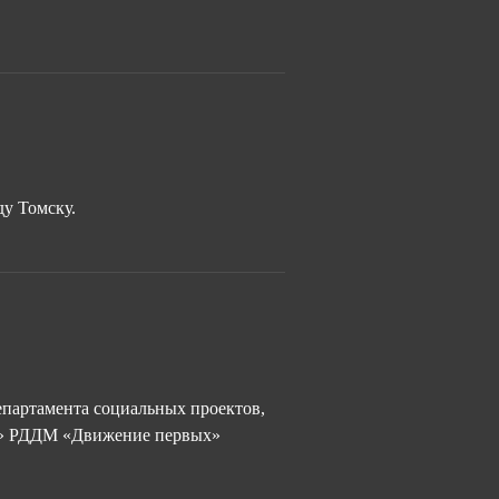
ду Томску.
епартамента социальных проектов,
ке» РДДМ «Движение первых»