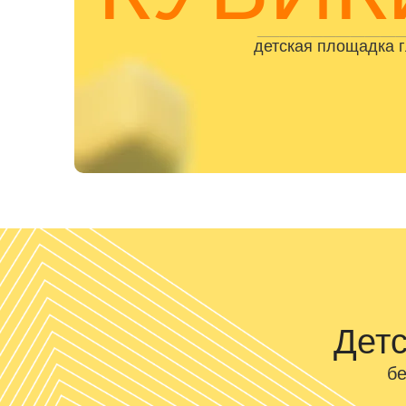
детская площадка 
Детс
бе