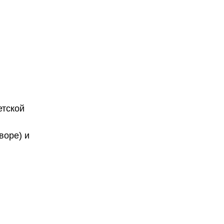
етской
воре) и