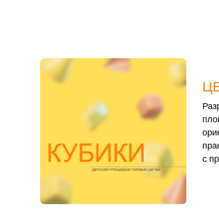
ЦЕ
Раз
пло
ори
пра
с п