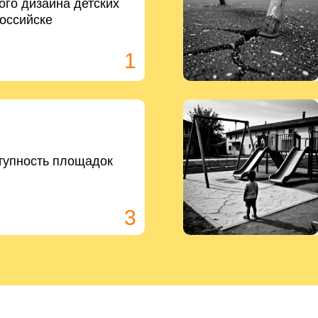
го дизайна детских
оссийске
3
1
тупность площадок
3