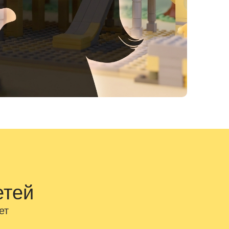
етей
ет