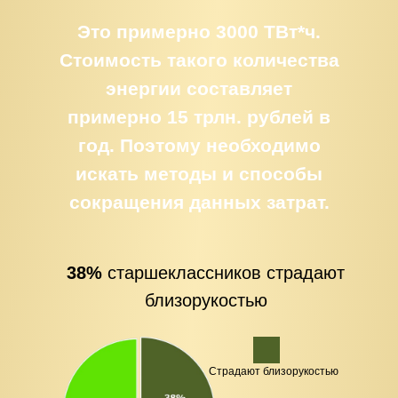
Это примерно 3000 ТВт*ч.
Стоимость такого количества
энергии составляет
примерно 15 трлн. рублей в
год. Поэтому необходимо
искать методы и способы
сокращения данных затрат.
38%
старшеклассников страдают
близорукостью
Страдают близорукостью