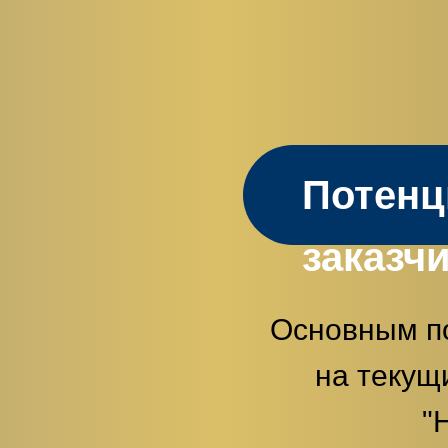
Потен
заказч
Основным п
на текущ
"