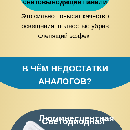
световыводящие панели
Это сильно повысит качество
освещения, полностью убрав
слепящий эффект
В ЧЁМ НЕДОСТАТКИ
АНАЛОГОВ?
Люминесцентная
Светодиодная