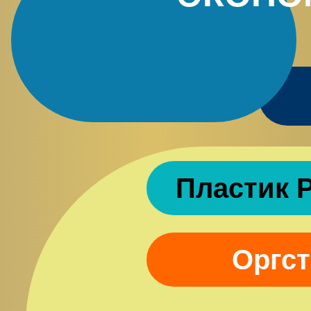
Пластик P
Оргст