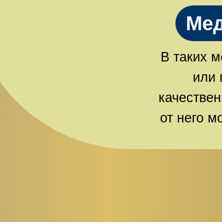
Мед
В таких м
или 
качествен
от него м