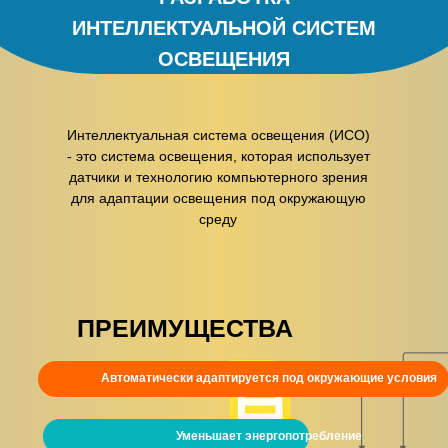
ИНТЕЛЛЕКТУАЛЬНОЙ СИСТЕМ
ОСВЕЩЕНИЯ
Интеллектуальная система освещения (ИСО)
Первый
- это система освещения, которая использует
датчики и технологию компьютерного зрения
для адаптации освещения под окружающую
этап
Создание макета
среду
светового прибора
ПРЕИМУЩЕСТВА
Октябрь 2024 - Ноябрь
2024
Автоматически адаптируется под окружающие условия
Т
Уменьшает энергопотребление